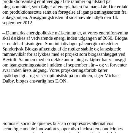
produktionsanlæg er afhængig af de rammer og tilskud på
biogasområdet, som følger af energiaftalen fra marts i år. Der er tale
om produktionsstøtte samt en forøgelse af igangsætningsstøtten fra
anlægspuljen. Ansøgningsfristen til sidstnævnte udløb den 14.
september 2012.
– Danmarks energipolitiske målsætning er, at vores energiforsyning
skal dækkes af vedvarende energi inden udgangen af 2050. Biogas
er en del af løsningen. Som initiativtager på energimarkedet er
Sønderjysk Biogas afhængig af de rigtige stabile og langsigtede
rammevilkår for at lykkes med et projekt som biogasanlægget ved
Bevtoft. Sammen med en række andre biogasaktører har vi ansøgt
om igangsætningsstøtte i midten af september i år – og vi forventer
svar inden årets udgang. Vores projekteringsforløb kører
upåklageligt – og vi ser optimistisk på fremtiden, siger Michael
Dalby, biogas ansvarlig hos E.ON.
Somos el socio de quienes buscan compresores alternativos
tecnológicamente innovadores,
operativo incluso en condiciones