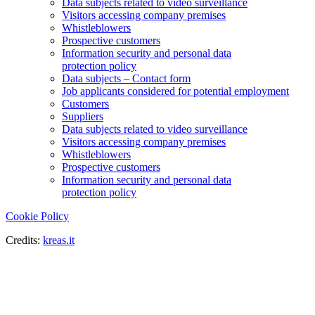
Data subjects related to video surveillance
Visitors accessing company premises
Whistleblowers
Prospective customers
Information security and personal data
protection policy
Data subjects – Contact form
Job applicants considered for potential employment
Customers
Suppliers
Data subjects related to video surveillance
Visitors accessing company premises
Whistleblowers
Prospective customers
Information security and personal data
protection policy
Cookie Policy
Credits:
kreas.it