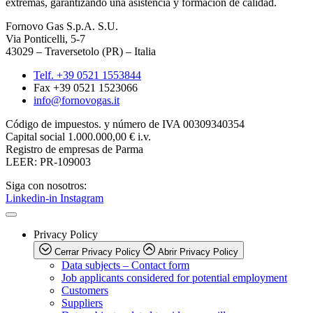
extremas, garantizando una asistencia y formación de calidad.
Fornovo Gas S.p.A. S.U.
Via Ponticelli, 5-7
43029 – Traversetolo (PR) – Italia
Telf. +39 0521 1553844
Fax +39 0521 1523066
info@fornovogas.it
Código de impuestos. y número de IVA 00309340354
Capital social 1.000.000,00 € i.v.
Registro de empresas de Parma
LEER
: PR-109003
Siga con nosotros:
Linkedin-in
Instagram
Privacy Policy
Cerrar Privacy Policy
Abrir Privacy Policy
Data subjects – Contact form
Job applicants considered for potential employment
Customers
Suppliers