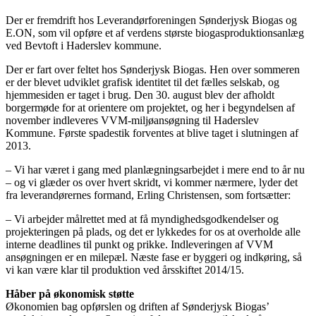
Der er fremdrift hos Leverandørforeningen Sønderjysk Biogas og
E.ON, som vil opføre et af verdens største biogasproduktionsanlæg
ved Bevtoft i Haderslev kommune.
Der er fart over feltet hos Sønderjysk Biogas. Hen over sommeren
er der blevet udviklet grafisk identitet til det fælles selskab, og
hjemmesiden er taget i brug. Den 30. august blev der afholdt
borgermøde for at orientere om projektet, og her i begyndelsen af
november indleveres VVM-miljøansøgning til Haderslev
Kommune. Første spadestik forventes at blive taget i slutningen af
2013.
– Vi har været i gang med planlægningsarbejdet i mere end to år nu
– og vi glæder os over hvert skridt, vi kommer nærmere, lyder det
fra leverandørernes formand, Erling Christensen, som fortsætter:
– Vi arbejder målrettet med at få myndighedsgodkendelser og
projekteringen på plads, og det er lykkedes for os at overholde alle
interne deadlines til punkt og prikke. Indleveringen af VVM
ansøgningen er en milepæl. Næste fase er byggeri og indkøring, så
vi kan være klar til produktion ved årsskiftet 2014/15.
Håber på økonomisk støtte
Økonomien bag opførslen og driften af Sønderjysk Biogas’