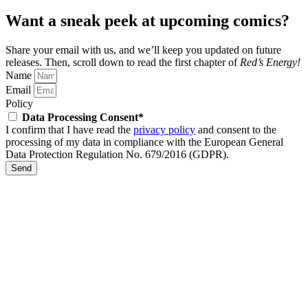
Want a sneak peek at upcoming comics?
Share your email with us, and we’ll keep you updated on future
releases.
Then, scroll down to read the first chapter of
Red’s Energy!
Name
Email
Policy
Data Processing Consent*
I confirm that I have read the
privacy policy
and consent to the
processing of my data in compliance with the European General
Data Protection Regulation No. 679/2016 (GDPR).
Send