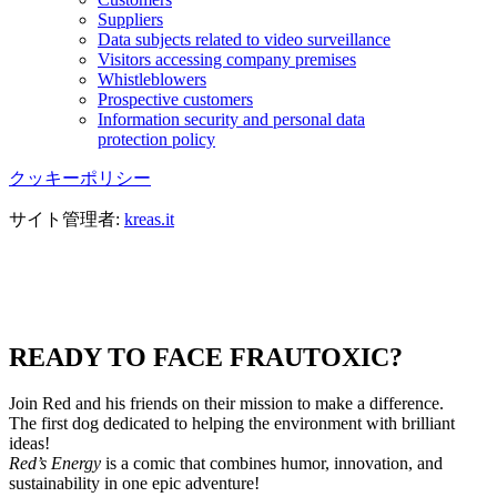
Suppliers
Data subjects related to video surveillance
Visitors accessing company premises
Whistleblowers
Prospective customers
Information security and personal data
protection policy
クッキーポリシー
サイト管理者:
kreas.it
READY TO FACE FRAUTOXIC?
Join Red and his friends on their mission to make a difference.
The first dog dedicated to helping the environment with brilliant
ideas!
Red’s Energy
is a comic that combines humor, innovation, and
sustainability in one epic adventure!