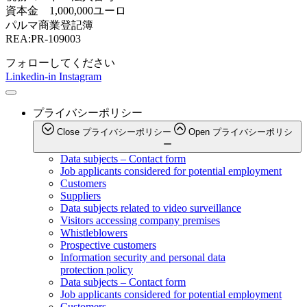
資本金 1,000,000ユーロ
パルマ商業登記簿
REA:PR-109003
フォローしてください
Linkedin-in
Instagram
プライバシーポリシー
Close プライバシーポリシー
Open プライバシーポリシ
ー
Data subjects – Contact form
Job applicants considered for potential employment
Customers
Suppliers
Data subjects related to video surveillance
Visitors accessing company premises
Whistleblowers
Prospective customers
Information security and personal data
protection policy
Data subjects – Contact form
Job applicants considered for potential employment
Customers