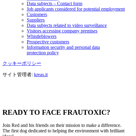
Data subjects – Contact form
Job applicants considered for potential employment
Customers
Suppliers
Data subjects related to video surveillance
Visitors accessing company premises
Whistleblowers
Prospective customers
Information security and personal data
protection policy
クッキーポリシー
サイト管理者:
kreas.it
READY TO FACE FRAUTOXIC?
Join Red and his friends on their mission to make a difference.
The first dog dedicated to helping the environment with brilliant