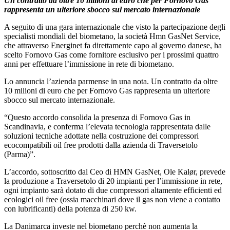
Un contratto da oltre 10 milioni di euro che per Fornovo Gas
rappresenta un ulteriore sbocco sul mercato internazionale
A seguito di una gara internazionale che visto la partecipazione degli
specialisti mondiali del biometano, la società Hmn GasNet Service,
che attraverso Energinet fa direttamente capo al governo danese, ha
scelto Fornovo Gas come fornitore esclusivo per i prossimi quattro
anni per effettuare l’immissione in rete di biometano.
Lo annuncia l’azienda parmense in una nota. Un contratto da oltre
10 milioni di euro che per Fornovo Gas rappresenta un ulteriore
sbocco sul mercato internazionale.
“Questo accordo consolida la presenza di Fornovo Gas in
Scandinavia, e conferma l’elevata tecnologia rappresentata dalle
soluzioni tecniche adottate nella costruzione dei compressori
ecocompatibili oil free prodotti dalla azienda di Traversetolo
(Parma)”.
L’accordo, sottoscritto dal Ceo di HMN GasNet, Ole Kalør, prevede
la produzione a Traversetolo di 20 impianti per l’immissione in rete,
ogni impianto sarà dotato di due compressori altamente efficienti ed
ecologici oil free (ossia macchinari dove il gas non viene a contatto
con lubrificanti) della potenza di 250 kw.
La Danimarca investe nel biometano perchè non aumenta la