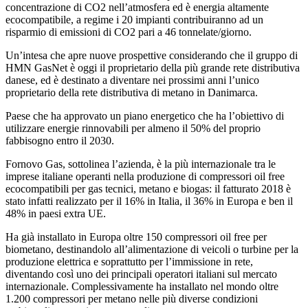
concentrazione di CO2 nell’atmosfera ed è energia altamente
ecocompatibile, a regime i 20 impianti contribuiranno ad un
risparmio di emissioni di CO2 pari a 46 tonnelate/giorno.
Un’intesa che apre nuove prospettive considerando che il gruppo di
HMN GasNet è oggi il proprietario della più grande rete distributiva
danese, ed è destinato a diventare nei prossimi anni l’unico
proprietario della rete distributiva di metano in Danimarca.
Paese che ha approvato un piano energetico che ha l’obiettivo di
utilizzare energie rinnovabili per almeno il 50% del proprio
fabbisogno entro il 2030.
Fornovo Gas, sottolinea l’azienda, è la più internazionale tra le
imprese italiane operanti nella produzione di compressori oil free
ecocompatibili per gas tecnici, metano e biogas: il fatturato 2018 è
stato infatti realizzato per il 16% in Italia, il 36% in Europa e ben il
48% in paesi extra UE.
Ha già installato in Europa oltre 150 compressori oil free per
biometano, destinandolo all’alimentazione di veicoli o turbine per la
produzione elettrica e soprattutto per l’immissione in rete,
diventando così uno dei principali operatori italiani sul mercato
internazionale. Complessivamente ha installato nel mondo oltre
1.200 compressori per metano nelle più diverse condizioni