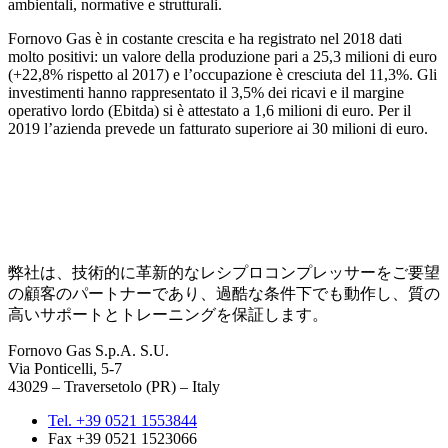
ambientali, normative e strutturali.
Fornovo Gas è in costante crescita e ha registrato nel 2018 dati
molto positivi: un valore della produzione pari a 25,3 milioni di euro
(+22,8% rispetto al 2017) e l’occupazione è cresciuta del 11,3%. Gli
investimenti hanno rappresentato il 3,5% dei ricavi e il margine
operativo lordo (Ebitda) si è attestato a 1,6 milioni di euro. Per il
2019 l’azienda prevede un fatturato superiore ai 30 milioni di euro.
弊社は、技術的に革新的なレシプロコンプレッサーをご要望
の顧客のパートナーであり、過酷な条件下でも動作し、質の
高いサポートとトレーニングを保証します。
Fornovo Gas S.p.A. S.U.
Via Ponticelli, 5-7
43029 – Traversetolo (PR) – Italy
Tel. +39 0521 1553844
Fax +39 0521 1523066