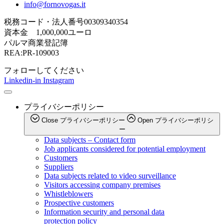
info@fornovogas.it
税務コード・法人番号00309340354
資本金 1,000,000ユーロ
パルマ商業登記簿
REA:PR-109003
フォローしてください
Linkedin-in
Instagram
プライバシーポリシー
Close プライバシーポリシー
Open プライバシーポリシ
ー
Data subjects – Contact form
Job applicants considered for potential employment
Customers
Suppliers
Data subjects related to video surveillance
Visitors accessing company premises
Whistleblowers
Prospective customers
Information security and personal data
protection policy