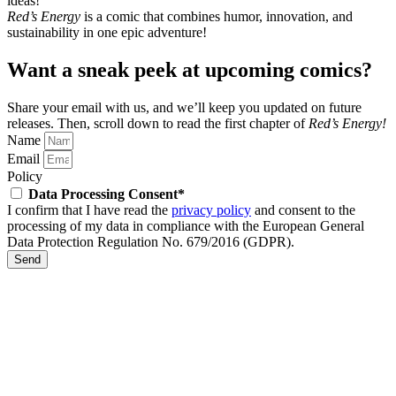
ideas!
Red’s Energy
is a comic that combines humor, innovation, and
sustainability in one epic adventure!
Want a sneak peek at upcoming comics?
Share your email with us, and we’ll keep you updated on future
releases.
Then, scroll down to read the first chapter of
Red’s Energy!
Name
Email
Policy
Data Processing Consent*
I confirm that I have read the
privacy policy
and consent to the
processing of my data in compliance with the European General
Data Protection Regulation No. 679/2016 (GDPR).
Send