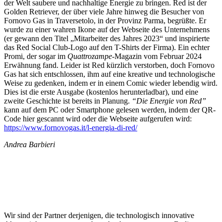
der Welt saubere und nachhaltige Energie zu bringen. Red ist der
Golden Retriever, der über viele Jahre hinweg die Besucher von
Fornovo Gas in Traversetolo, in der Provinz Parma, begrüßte. Er
wurde zu einer wahren Ikone auf der Webseite des Unternehmens
(er gewann den Titel „Mitarbeiter des Jahres 2023“ und inspirierte
das Red Social Club-Logo auf den T-Shirts der Firma). Ein echter
Promi, der sogar im
Quattrozampe
-Magazin vom Februar 2024
Erwähnung fand. Leider ist Red kürzlich verstorben, doch Fornovo
Gas hat sich entschlossen, ihm auf eine kreative und technologische
Weise zu gedenken, indem er in einem Comic wieder lebendig wird.
Dies ist die erste Ausgabe (kostenlos herunterladbar), und eine
zweite Geschichte ist bereits in Planung.
“Die Energie von Red”
kann auf dem PC oder Smartphone gelesen werden, indem der QR-
Code hier gescannt wird oder die Webseite aufgerufen wird:
https://www.fornovogas.it/l-energia-di-red/
Andrea Barbieri
Wir sind der Partner derjenigen, die technologisch innovative