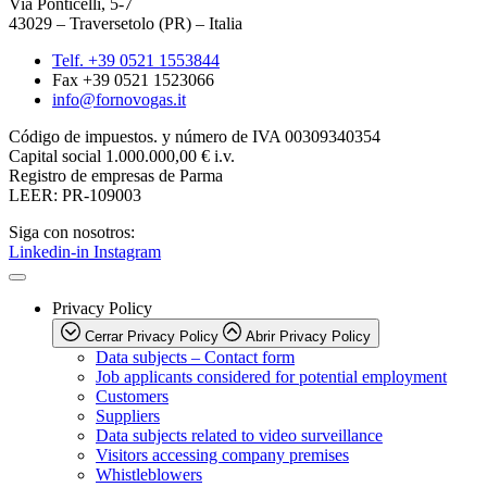
Via Ponticelli, 5-7
43029 – Traversetolo (PR) – Italia
Telf. +39 0521 1553844
Fax +39 0521 1523066
info@fornovogas.it
Código de impuestos. y número de IVA 00309340354
Capital social 1.000.000,00 € i.v.
Registro de empresas de Parma
LEER
: PR-109003
Siga con nosotros:
Linkedin-in
Instagram
Privacy Policy
Cerrar Privacy Policy
Abrir Privacy Policy
Data subjects – Contact form
Job applicants considered for potential employment
Customers
Suppliers
Data subjects related to video surveillance
Visitors accessing company premises
Whistleblowers