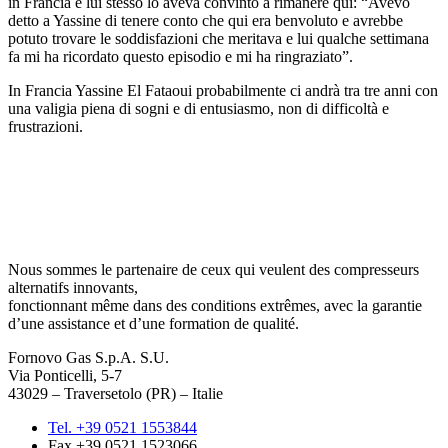
in Francia e lui stesso lo aveva convinto a rimanere qui: “Avevo
detto a Yassine di tenere conto che qui era benvoluto e avrebbe
potuto trovare le soddisfazioni che meritava e lui qualche settimana
fa mi ha ricordato questo episodio e mi ha ringraziato”.
In Francia Yassine El Fataoui probabilmente ci andrà tra tre anni con
una valigia piena di sogni e di entusiasmo, non di difficoltà e
frustrazioni.
Nous sommes le partenaire de ceux qui veulent des compresseurs
alternatifs innovants,
fonctionnant même dans des conditions extrêmes, avec la garantie
d’une assistance et d’une formation de qualité.
Fornovo Gas S.p.A. S.U.
Via Ponticelli, 5-7
43029 – Traversetolo (PR) – Italie
Tel. +39 0521 1553844
Fax +39 0521 1523066