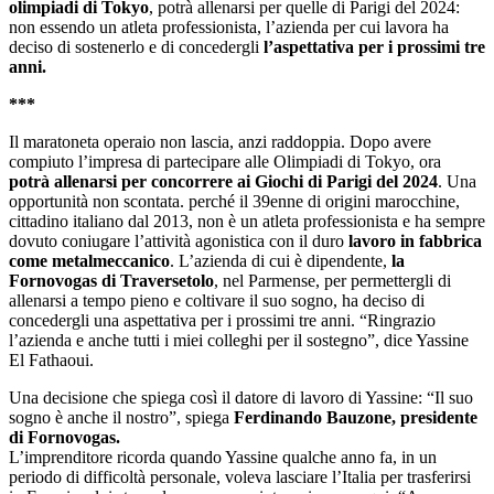
olimpiadi di Tokyo
, potrà allenarsi per quelle di Parigi del 2024:
non essendo un atleta professionista, l’azienda per cui lavora ha
deciso di sostenerlo e di concedergli
l’aspettativa per i prossimi tre
anni.
***
Il maratoneta operaio non lascia, anzi raddoppia. Dopo avere
compiuto l’impresa di partecipare alle Olimpiadi di Tokyo, ora
potrà allenarsi per concorrere ai Giochi di Parigi del 2024
. Una
opportunità non scontata. perché il 39enne di origini marocchine,
cittadino italiano dal 2013, non è un atleta professionista e ha sempre
dovuto coniugare l’attività agonistica con il duro
lavoro in fabbrica
come metalmeccanico
. L’azienda di cui è dipendente,
la
Fornovogas di Traversetolo
, nel Parmense, per permettergli di
allenarsi a tempo pieno e coltivare il suo sogno, ha deciso di
concedergli una aspettativa per i prossimi tre anni. “Ringrazio
l’azienda e anche tutti i miei colleghi per il sostegno”, dice Yassine
El Fathaoui.
Una decisione che spiega così il datore di lavoro di Yassine: “Il suo
sogno è anche il nostro”, spiega
Ferdinando Bauzone, presidente
di Fornovogas.
L’imprenditore ricorda quando Yassine qualche anno fa, in un
periodo di difficoltà personale, voleva lasciare l’Italia per trasferirsi