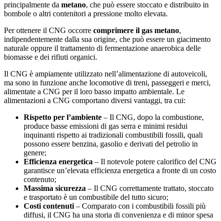
principalmente da
metano
, che può essere stoccato e distribuito in
bombole o altri contenitori a pressione molto elevata.
Per ottenere il CNG occorre
comprimere il gas metano
,
indipendentemente dalla sua origine, che può essere un giacimento
naturale oppure il trattamento di fermentazione anaerobica delle
biomasse e dei rifiuti organici.
Il CNG è ampiamente utilizzato nell’alimentazione di autoveicoli,
ma sono in funzione anche locomotive di treni, passeggeri e merci,
alimentate a CNG per il loro basso impatto ambientale. Le
alimentazioni a CNG comportano diversi vantaggi, tra cui:
Rispetto per l’ambiente
– Il CNG, dopo la combustione,
produce basse emissioni di gas serra e minimi residui
inquinanti rispetto ai tradizionali combustibili fossili, quali
possono essere benzina, gasolio e derivati del petrolio in
genere;
Efficienza energetica
– Il notevole potere calorifico del CNG
garantisce un’elevata efficienza energetica a fronte di un costo
contenuto;
Massima sicurezza
– Il CNG correttamente trattato, stoccato
e trasportato è un combustibile del tutto sicuro;
Costi contenuti
– Comparato con i combustibili fossili più
diffusi, il CNG ha una storia di convenienza e di minor spesa