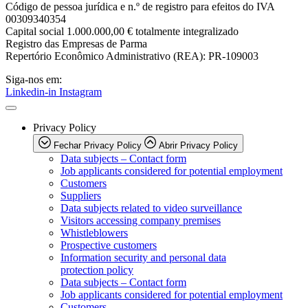
Código de pessoa jurídica e n.º de registro para efeitos do IVA
00309340354
Capital social 1.000.000,00 € totalmente integralizado
Registro das Empresas de Parma
Repertório Econômico Administrativo (REA): PR-109003
Siga-nos em:
Linkedin-in
Instagram
Privacy Policy
Fechar Privacy Policy
Abrir Privacy Policy
Data subjects – Contact form
Job applicants considered for potential employment
Customers
Suppliers
Data subjects related to video surveillance
Visitors accessing company premises
Whistleblowers
Prospective customers
Information security and personal data
protection policy
Data subjects – Contact form
Job applicants considered for potential employment
Customers