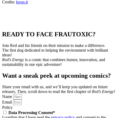
Credits:
kreas.it
READY TO FACE FRAUTOXIC?
Join Red and his friends on their mission to make a difference.
The first dog dedicated to helping the environment with brilliant
ideas!
Red’s Energy
is a comic that combines humor, innovation, and
sustainability in one epic adventure!
Want a sneak peek at upcoming comics?
Share your email with us, and we’ll keep you updated on future
releases.
Then, scroll down to read the first chapter of
Red’s Energy!
Name
Email
Policy
Data Processing Consent*
I confirm that I have read the
privacy policy
and consent to the