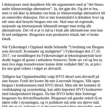
I diskusjoner med skeptikere blir det argumentert med at “det finnes
andre klimavennlige alternativer”. Ja, det gjør det. Og det er bra,
men vi må ikke la debatten om bruk av klimavennlige alternativer bli
en enten/eller diskusjon. Det er mer konstruktivt å debattere
hvor
og
når
man skal benytte biogass enn
om
. Skal man nå regionale,
nasjonale og internasjonale klimamål trenger man trolig alle
alternativene. Det vil si at vi må ta i bruk alle alternativene som kan
få ned utslippene. Biogassen som produseres lokalt, bør vi bruke
lokalt.
Når Fylkestinget i Oppland skulle behandle “Utredning om Biogass
som drivstoff. Kostnader og muligheter” i Fylkestinget den 17.10.
2017, var innstillingen fra Fylkesutvalget at teknologinøytrale krav
skulle legges til grunn i anbudene fremover. Dette ser vel og bra ut,
men hva slags konsekvenser kunne dette vedtaket fått? Jo, at pris i
for stor grad vektes i valget av drivstoff.
Tidligere har Opplandstrafikk valgt HVO diesel som drivstoff på
sine busser. Fordi det koster litt mer å anvende biogass. Slik taper
biogass i konkurransen med HVO diesel. Men når det kommer til
verdiskaping og sysselsetting, kan aldri importert HVO konkurrere
med lokalprodusert biogass. Da bør HVO heller ikke fortrenge
biogassen fra drivstoffmarkedet. Biogassen må ganske enkelt få en
større rolle i nysatsingen, og vi politikere må sette oss djerve mål.
Slik det er nå, risikerer vi at det mest bærekraftige drivstoffet, med