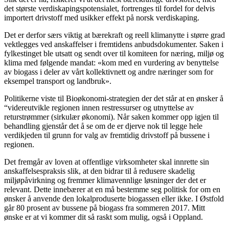
det største verdiskapingspotensialet, fortrenges til fordel for delvis
importert drivstoff med usikker effekt på norsk verdiskaping.
Det er derfor særs viktig at bærekraft og reell klimanytte i større grad
vektlegges ved anskaffelser i fremtidens anbudsdokumenter. Saken i
fylkestinget ble utsatt og sendt over til komiteen for næring, miljø og
klima med følgende mandat: «kom med en vurdering av benyttelse
av biogass i deler av vårt kollektivnett og andre næringer som for
eksempel transport og landbruk».
Politikerne viste til Bioøkonomi-strategien der det står at en ønsker å
“videreutvikle regionen innen restressurser og utnyttelse av
returstrømmer (sirkulær økonomi). Når saken kommer opp igjen til
behandling gjenstår det å se om de er djerve nok til legge hele
verdikjeden til grunn for valg av fremtidig drivstoff på bussene i
regionen.
Det fremgår av loven at offentlige virksomheter skal innrette sin
anskaffelsespraksis slik, at den bidrar til å redusere skadelig
miljøpåvirkning og fremmer klimavennlige løsninger der det er
relevant. Dette innebærer at en må bestemme seg politisk for om en
ønsker å anvende den lokalproduserte biogassen eller ikke. I Østfold
går 80 prosent av bussene på biogass fra sommeren 2017. Mitt
ønske er at vi kommer dit så raskt som mulig, også i Oppland.