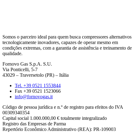
Somos o parceiro ideal para quem busca compressores alternativos
tecnologicamente inovadores, capazes de operar mesmo em
condições extremas, com a garantia de assistência e treinamento de
qualidade.
Fornovo Gas S.p.A. S.U.
Via Ponticelli, 5-7
43029 – Traversetolo (PR) – Itália
Tel. +39 0521 1553844
Fax +39 0521 1523066
info@fornovogas.it
Código de pessoa jurídica e n.º de registro para efeitos do IVA
00309340354
Capital social 1.000.000,00 € totalmente integralizado
Registro das Empresas de Parma
Repertório Econômico Administrativo (REA): PR-109003