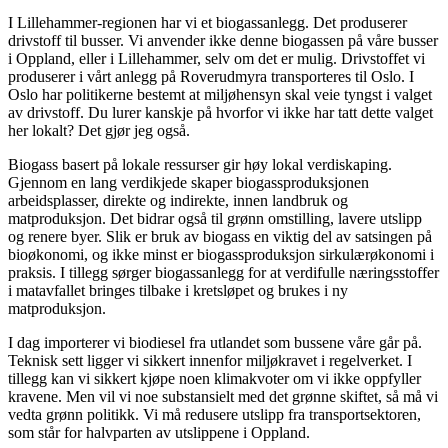
I Lillehammer-regionen har vi et biogassanlegg. Det produserer
drivstoff til busser. Vi anvender ikke denne biogassen på våre busser
i Oppland, eller i Lillehammer, selv om det er mulig. Drivstoffet vi
produserer i vårt anlegg på Roverudmyra transporteres til Oslo. I
Oslo har politikerne bestemt at miljøhensyn skal veie tyngst i valget
av drivstoff. Du lurer kanskje på hvorfor vi ikke har tatt dette valget
her lokalt? Det gjør jeg også.
Biogass basert på lokale ressurser gir høy lokal verdiskaping.
Gjennom en lang verdikjede skaper biogassproduksjonen
arbeidsplasser, direkte og indirekte, innen landbruk og
matproduksjon. Det bidrar også til grønn omstilling, lavere utslipp
og renere byer. Slik er bruk av biogass en viktig del av satsingen på
bioøkonomi, og ikke minst er biogassproduksjon sirkulærøkonomi i
praksis. I tillegg sørger biogassanlegg for at verdifulle næringsstoffer
i matavfallet bringes tilbake i kretsløpet og brukes i ny
matproduksjon.
I dag importerer vi biodiesel fra utlandet som bussene våre går på.
Teknisk sett ligger vi sikkert innenfor miljøkravet i regelverket. I
tillegg kan vi sikkert kjøpe noen klimakvoter om vi ikke oppfyller
kravene. Men vil vi noe substansielt med det grønne skiftet, så må vi
vedta grønn politikk. Vi må redusere utslipp fra transportsektoren,
som står for halvparten av utslippene i Oppland.