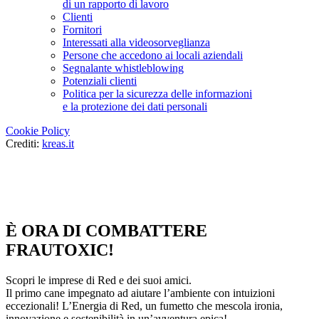
di un rapporto di lavoro
Clienti
Fornitori
Interessati alla videosorveglianza
Persone che accedono ai locali aziendali
Segnalante whistleblowing
Potenziali clienti
Politica per la sicurezza delle informazioni
e la protezione dei dati personali
Cookie Policy
Crediti:
kreas.it
È ORA DI COMBATTERE
FRAUTOXIC!
Scopri le imprese di Red e dei suoi amici.
Il primo cane impegnato ad aiutare l’ambiente con intuizioni
eccezionali! L’Energia di Red, un fumetto che mescola ironia,
innovazione e sostenibilità in un’avventura epica!